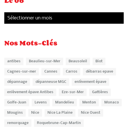
Le 06
Nos Mots-Clés
antibes
Beaulieu-sur-Mer
Beausoleil
Biot
Cagnes-sur-mer
Cannes
Carros
débarras epave
dépannage
dépanneuse MGC
enlèvement épave
enlèvement épave Antibes
Eze-sur-Mer
Gattières
Golfe-Juan
Levens
Mandelieu
Menton
Monaco
Mougins
Nice
Nice La Plaine
Nice Ouest
remorquage
Roquebrune-Cap-Martin