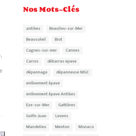
Nos Mots-Clés
antibes
Beaulieu-sur-Mer
Beausoleil
Biot
Cagnes-sur-mer
Cannes
,
Carros
débarras epave
e
dépannage
dépanneuse MGC
enlèvement épave
enlèvement épave Antibes
Eze-sur-Mer
Gattières
Golfe-Juan
Levens
Mandelieu
Menton
Monaco