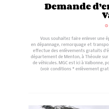
Demande d’e
V
Vous souhaitez faire enlever une é
en dépannage, remorquage et transport d
effectue des enlèvements gratuits d’ép
département de Menton, à Théoule sur M
de véhicules. MGC est ici à Valbonne, p
(voir conditions * enlèvement gra