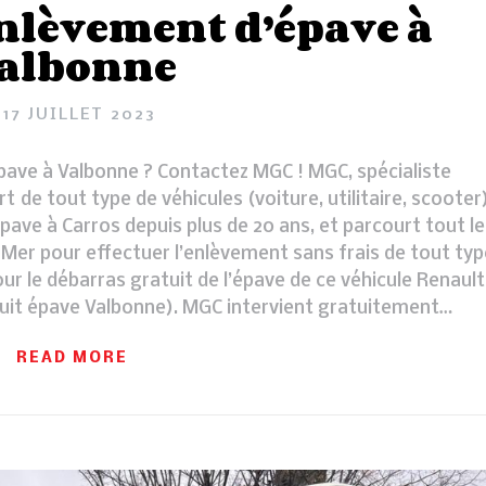
nlèvement d’épave à
albonne
17 JUILLET 2023
pave à Valbonne ? Contactez MGC ! MGC, spécialiste
e tout type de véhicules (voiture, utilitaire, scooter)
ave à Carros depuis plus de 20 ans, et parcourt tout le
er pour effectuer l’enlèvement sans frais de tout typ
our le débarras gratuit de l’épave de ce véhicule Renault
tuit épave Valbonne). MGC intervient gratuitement…
READ MORE