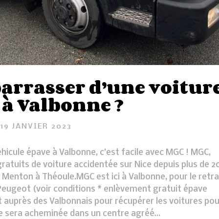
arrasser d’une voitur
 à Valbonne ?
19 JANVIER 2023
hicule épave à Valbonne, c’est facile avec MGC ! MGC,
gratuits de voiture accidentée sur Nice depuis plus de 2
 Menton à Théoule.MGC est ici à Valbonne, pour le retra
 Peugeot (voir conditions * enlèvement gratuit épave
 auprès des Valbonnais pour récupérer les voitures pou
se sera acheminée dans un centre agréé…