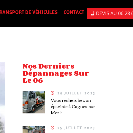
DEVIS AU 06 28 6
RANSPORT DE VÉHICULES
CONTACT
Nos Derniers
Dépannages Sur
Le 06
29 JUILLET 2023
Vous recherchez un
épaviste à Cagnes-sur-
Mer ?
25 JUILLET 2023