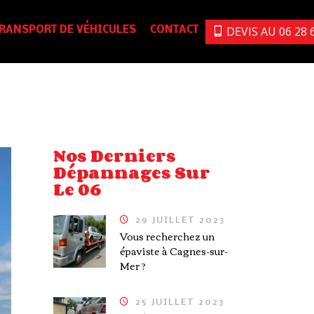
DEVIS AU 06 28 6
RANSPORT DE VÉHICULES
CONTACT
Nos Derniers
Dépannages Sur
Le 06
29 JUILLET 2023
Vous recherchez un
épaviste à Cagnes-sur-
Mer ?
25 JUILLET 2023