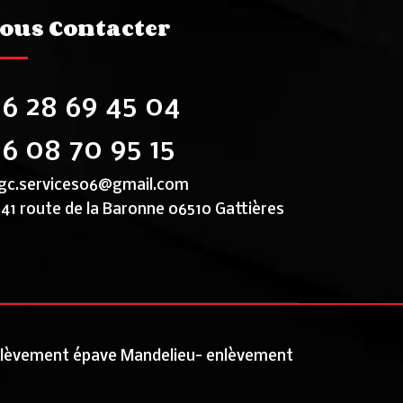
ous Contacter
6 28 69 45 04
6 08 70 95 15
gc.services06@gmail.com
41 route de la Baronne 06510 Gattières
lèvement épave Mandelieu
-
enlèvement