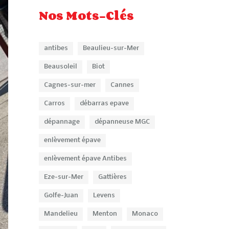
Nos Mots-Clés
antibes
Beaulieu-sur-Mer
Beausoleil
Biot
Cagnes-sur-mer
Cannes
Carros
débarras epave
dépannage
dépanneuse MGC
enlèvement épave
enlèvement épave Antibes
Eze-sur-Mer
Gattières
Golfe-Juan
Levens
Mandelieu
Menton
Monaco