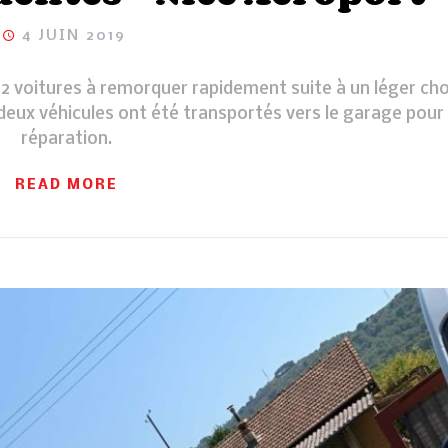
4 JUIN 2019
2 voitures à remorquer rapidement suite à un léger ch
 deux véhicules ont été transportés vers le garage pour
réparation.
READ MORE