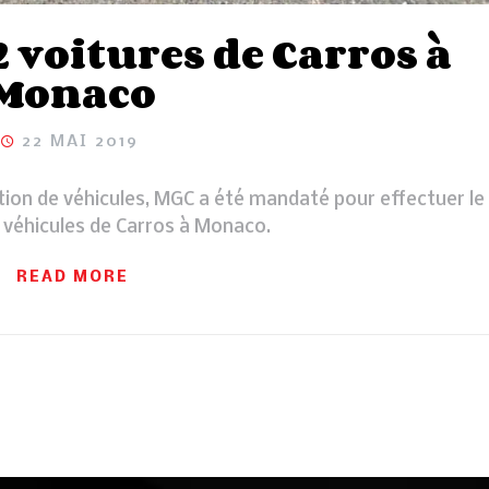
 voitures de Carros à
Monaco
22 MAI 2019
ation de véhicules, MGC a été mandaté pour effectuer le
2 véhicules de Carros à Monaco.
READ MORE