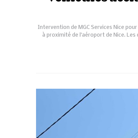
Intervention de MGC Services Nice pour 
à proximité de l’aéroport de Nice. Les