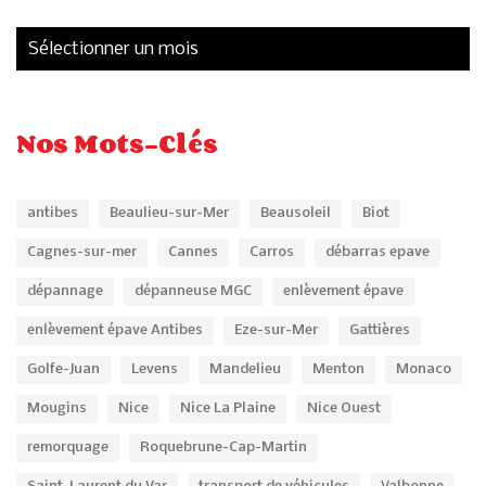
Nos Mots-Clés
antibes
Beaulieu-sur-Mer
Beausoleil
Biot
Cagnes-sur-mer
Cannes
Carros
débarras epave
dépannage
dépanneuse MGC
enlèvement épave
enlèvement épave Antibes
Eze-sur-Mer
Gattières
Golfe-Juan
Levens
Mandelieu
Menton
Monaco
Mougins
Nice
Nice La Plaine
Nice Ouest
remorquage
Roquebrune-Cap-Martin