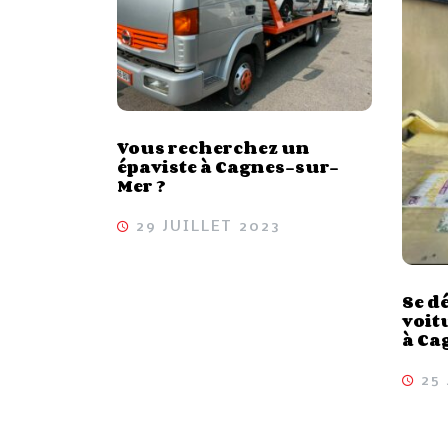
Vous recherchez un
épaviste à Cagnes-sur-
Mer ?
29 JUILLET 2023
Se d
voit
à Ca
25 