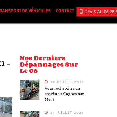
DEVIS AU 06 28 6
RANSPORT DE VÉHICULES
CONTACT
n –
Nos Derniers
Dépannages Sur
Le 06
29 JUILLET 2023
Vous recherchez un
épaviste à Cagnes-sur-
Mer ?
25 JUILLET 2023