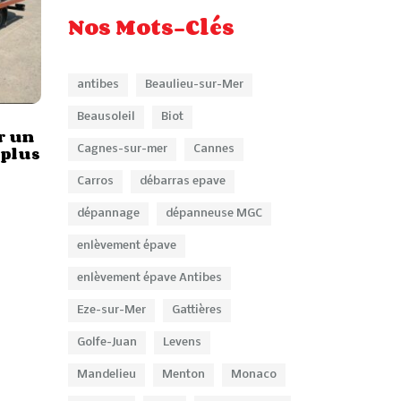
Nos Mots-Clés
antibes
Beaulieu-sur-Mer
Beausoleil
Biot
r un
 plus
Cagnes-sur-mer
Cannes
Carros
débarras epave
dépannage
dépanneuse MGC
enlèvement épave
enlèvement épave Antibes
Eze-sur-Mer
Gattières
Golfe-Juan
Levens
Mandelieu
Menton
Monaco