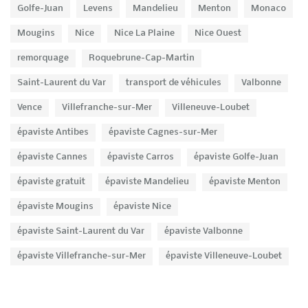
Golfe-Juan
Levens
Mandelieu
Menton
Monaco
Mougins
Nice
Nice La Plaine
Nice Ouest
remorquage
Roquebrune-Cap-Martin
Saint-Laurent du Var
transport de véhicules
Valbonne
Vence
Villefranche-sur-Mer
Villeneuve-Loubet
épaviste Antibes
épaviste Cagnes-sur-Mer
épaviste Cannes
épaviste Carros
épaviste Golfe-Juan
épaviste gratuit
épaviste Mandelieu
épaviste Menton
épaviste Mougins
épaviste Nice
épaviste Saint-Laurent du Var
épaviste Valbonne
épaviste Villefranche-sur-Mer
épaviste Villeneuve-Loubet