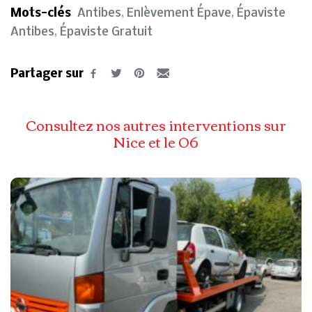
Mots-clés
Antibes
,
Enlèvement Épave
,
Épaviste
Antibes
,
Épaviste Gratuit
Partager sur
Consultez nos autres interventions sur
Nice et le 06