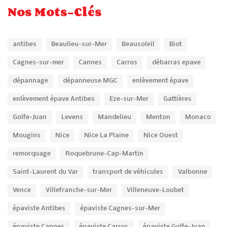
Nos Mots-Clés
antibes
Beaulieu-sur-Mer
Beausoleil
Biot
Cagnes-sur-mer
Cannes
Carros
débarras epave
dépannage
dépanneuse MGC
enlèvement épave
enlèvement épave Antibes
Eze-sur-Mer
Gattières
Golfe-Juan
Levens
Mandelieu
Menton
Monaco
Mougins
Nice
Nice La Plaine
Nice Ouest
remorquage
Roquebrune-Cap-Martin
Saint-Laurent du Var
transport de véhicules
Valbonne
Vence
Villefranche-sur-Mer
Villeneuve-Loubet
épaviste Antibes
épaviste Cagnes-sur-Mer
épaviste Cannes
épaviste Carros
épaviste Golfe-Juan