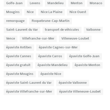
Golfe-Juan
Levens
Mandelieu
Menton
Monaco
Mougins
Nice
Nice La Plaine
Nice Ouest
remorquage
Roquebrune-Cap-Martin
Saint-Laurent du Var
transport de véhicules
Valbonne
Vence
Villefranche-sur-Mer
Villeneuve-Loubet
épaviste Antibes
épaviste Cagnes-sur-Mer
épaviste Cannes
épaviste Carros
épaviste Golfe-Juan
épaviste gratuit
épaviste Mandelieu
épaviste Menton
épaviste Mougins
épaviste Nice
épaviste Saint-Laurent du Var
épaviste Valbonne
épaviste Villefranche-sur-Mer
épaviste Villeneuve-Loubet