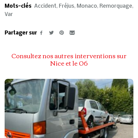
Mots-clés
Accident
,
Fréjus
,
Monaco
,
Remorquage
,
Var
Partager sur
Consultez nos autres interventions sur
Nice et le 06