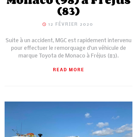
(83)
12 FÉVRIER 2020
Suite à un accident, MGC est rapidement intervenu
pour effectuer le remorquage d’un véhicule de
marque Toyota de Monaco à Fréjus (83).
READ MORE