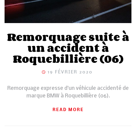
Remorquage suite à
un accident à
Roquebillière (06)
19 FÉVRIER 2020
Remorquage expresse d’un véhicule accidenté de
marque BMW à Roquebillière (06).
READ MORE