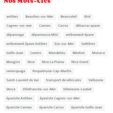
Nos Mots-Clés
antibes
Beaulieu-sur-Mer
Beausoleil
Biot
Cagnes-sur-mer
Cannes
Carros
débarras epave
dépannage
dépanneuse MGC
enlèvement épave
enlèvement épave Antibes
Eze-sur-Mer
Gattières
Golfe-Juan
Levens
Mandelieu
Menton
Monaco
Mougins
Nice
Nice La Plaine
Nice Ouest
remorquage
Roquebrune-Cap-Martin
Saint-Laurent du Var
transport de véhicules
Valbonne
Vence
Villefranche-sur-Mer
Villeneuve-Loubet
épaviste Antibes
épaviste Cagnes-sur-Mer
épaviste Cannes
épaviste Carros
épaviste Golfe-Juan